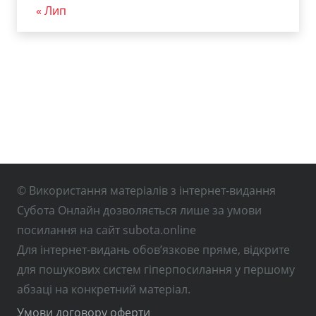
« Лип
© Використання матеріалів з інтернет-видання
Субота Онлайн дозволяється лише за умови
посилання на сайт subota.online
Для інтернет-видань обов’язкове пряме, відкрите
для пошукових систем гіперпосилання у першому
абзаці на конкретний матеріал.
Умови договору оферти