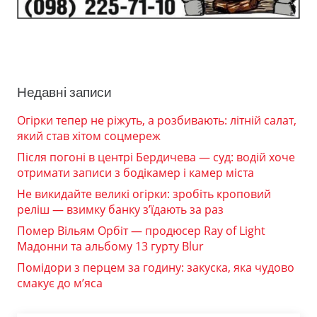
Недавні записи
Огірки тепер не ріжуть, а розбивають: літній салат,
який став хітом соцмереж
Після погоні в центрі Бердичева — суд: водій хоче
отримати записи з бодікамер і камер міста
Не викидайте великі огірки: зробіть кроповий
реліш — взимку банку з’їдають за раз
Помер Вільям Орбіт — продюсер Ray of Light
Мадонни та альбому 13 гурту Blur
Помідори з перцем за годину: закуска, яка чудово
смакує до м’яса