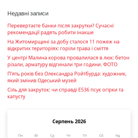
Недавні записи
Перевертаєте банки після закрутки? Сучасні
рекомендації радять робити інакше
На Житомирщині за добу сталося 11 пожеж на
відкритих територіях: горіли трава і сміття
У центрі Малина корова провалилася в люк: бетон
різали, арматуру відгинали три години. ФОТО
П’ять років без Олександра Ройтбурда: художник,
який змінив Одеський музей
Сіль для закруток: чи справді Е536 псує огірки та
капусту
Серпень 2026
Пн
Вт
Ср
Чт
Пт
Сб
Нд