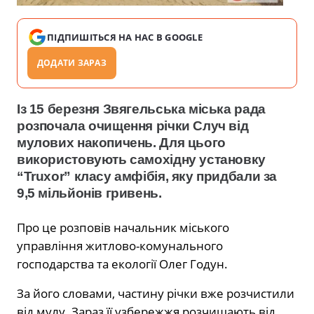
ПІДПИШІТЬСЯ НА НАС В GOOGLE
ДОДАТИ ЗАРАЗ
Із 15 березня Звягельська міська рада
розпочала очищення річки Случ від
мулових накопичень.
Для цього
використовують самохідну установку
“Truxor” класу амфібія, яку придбали за
9,5 мільйонів гривень.
Про це розповів начальник міського
управління житлово-комунального
господарства та екології Олег Годун.
За його словами, частину річки вже розчистили
від мулу. Зараз її узбережжя розчищають від