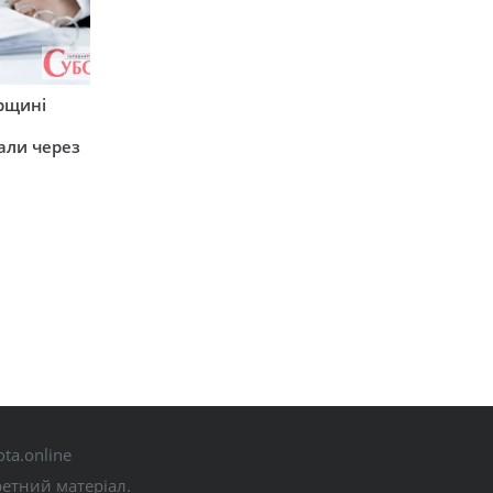
рщині
али через
ta.online
ретний матеріал.