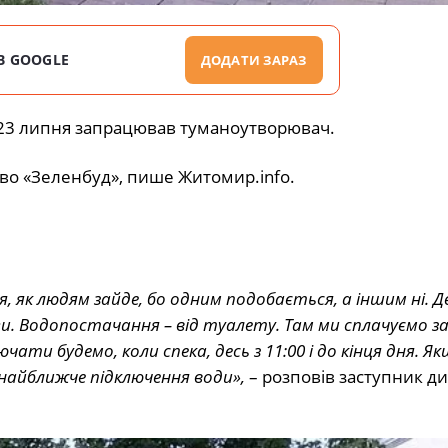
В GOOGLE
ДОДАТИ ЗАРАЗ
 23 липня запрацював туманоутворювач.
во «Зеленбуд», пише Житомир.info.
як людям зайде, бо одним подобається, а іншим ні. Де
ги. Водопостачання – від туалету. Там ми сплачуємо за
ати будемо, коли спека, десь з 11:00 і до кінця дня. Як
є найближче підключення води»,
– розповів заступник д