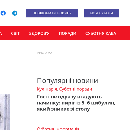
ПОВІДОМИТИ НОВИНУ
МОЯ СУБОТА
А
СВІТ
ЗДОРОВ’Я
ПОРАДИ
СУБОТНЯ КАВА
РЕКЛАМА
Популярні новини
Кулінарія
,
Суботні поради
Гості не одразу вгадують
начинку: пиріг із 5–6 цибулин,
який зникає зі столу
Суботня інформація