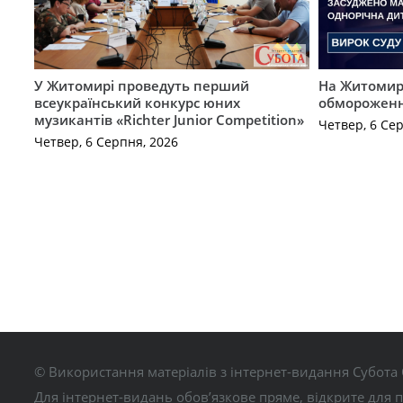
У Житомирі проведуть перший
На Житомирщ
всеукраїнський конкурс юних
обмороженн
музикантів «Richter Junior Competition»
Четвер, 6 Се
Четвер, 6 Серпня, 2026
© Використання матеріалів з інтернет-видання Субота 
Для інтернет-видань обов’язкове пряме, відкрите для 