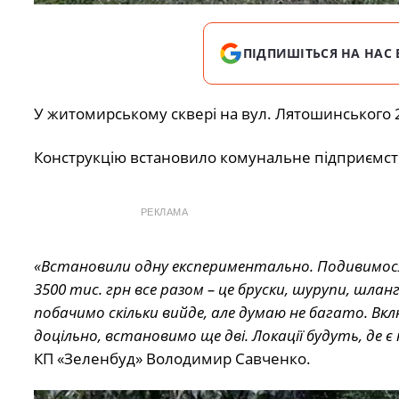
ПІДПИШІТЬСЯ НА НАС 
У житомирському сквері на вул. Лятошинського
Конструкцію встановило комунальне підприємст
РЕКЛАМА
«Встановили одну експериментально. Подивимося, 
3500 тис. грн все разом – це бруски, шурупи, шлан
побачимо скільки вийде, але думаю не багато. Включ
доцільно, встановимо ще дві. Локації будуть, де 
КП «Зеленбуд» Володимир Савченко.