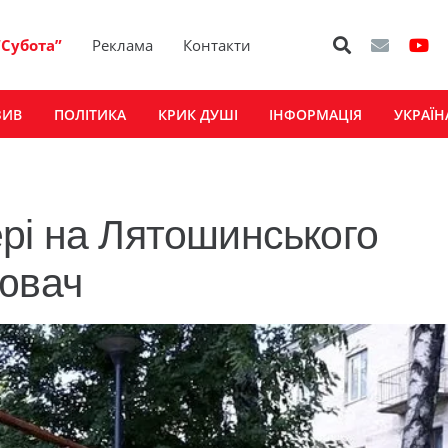
“Субота”
Реклама
Контакти
ЗИВ
ПОЛІТИКА
КРИК ДУШІ
ІНФОРМАЦІЯ
УКРАЇН
рі на Лятошинського
ювач