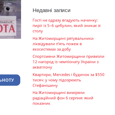
Недавні записи
Гості не одразу вгадують начинку:
пиріг із 5–6 цибулин, який зникає зі
столу
На Житомирщині рятувальники
ліквідували п’ять пожеж в
екосистемах за добу
Спортсмени Житомирщини привезли
12 нагород із чемпіонату України з
акватлону
Квартири, Mercedes і будинок за $550
тисяч: у чому підозрюють
ЬНОТУ
Стефанішину
На Житомирщині виміряли
радіаційний фон 6 серпня: який
показник