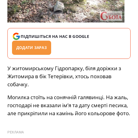
ПІДПИШІТЬСЯ НА НАС В GOOGLE
ДОДАТИ ЗАРАЗ
У житомирському Гідропарку, біля доріжки з
Житомира в бік Тетерівки, хтось поховав
собачку.
Могилка стоїть на сонячній галявинці. На жаль,
господарі не вказали ім’я та дату смерті песика,
але прикріпили на камінь його кольорове фото.
РЕКЛАМА