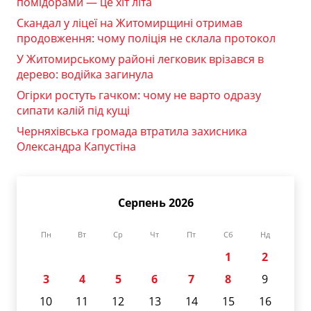
помідорами — це хіт літа
Скандал у ліцеї на Житомирщині отримав
продовження: чому поліція не склала протокол
У Житомирському районі легковик врізався в
дерево: водійка загинула
Огірки ростуть гачком: чому не варто одразу
сипати калій під кущі
Черняхівська громада втратила захисника
Олександра Капустіна
Серпень 2026
Пн
Вт
Ср
Чт
Пт
Сб
Нд
1
2
3
4
5
6
7
8
9
10
11
12
13
14
15
16