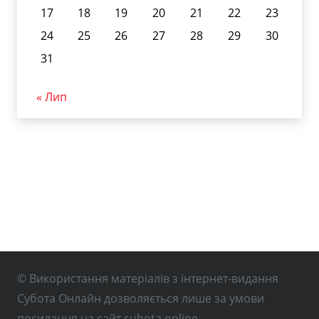
17
18
19
20
21
22
23
24
25
26
27
28
29
30
31
« Лип
© Використання матеріалів з інтернет-видання
Субота Онлайн дозволяється лише за умови
посилання на сайт subota.online