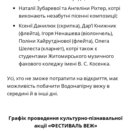
Наталії Зубаревої та Ангеліни Ріхтер, котрі
виконають незабутні пісенні композиції;
Ксенії Данилюк (скрипка), Дар’ї Книжник
(флейта), Ігоря Ненашева (віолончель),
Поліни Хайрутдінової (флейта), Олега
Шелеста (кларнет), котрі також є
студентами Житомирського музичного
фахового коледжу імені В. С. Косенка.
Усі, хто не зможе потрапити на відкриття, має
можливість побачити Водонапірну вежу в
середині й в інші дні.
Графік проведення культурно-пізнавальної
акції «ФЕСТИВАЛЬ ВЕЖ»