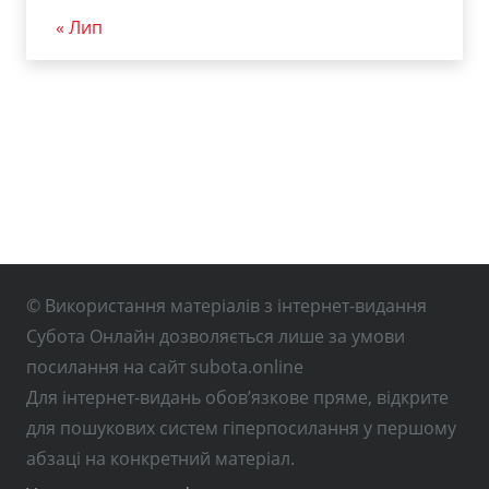
« Лип
© Використання матеріалів з інтернет-видання
Субота Онлайн дозволяється лише за умови
посилання на сайт subota.online
Для інтернет-видань обов’язкове пряме, відкрите
для пошукових систем гіперпосилання у першому
абзаці на конкретний матеріал.