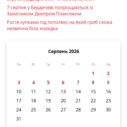
7 серпня у Бердичеві попрощаються із
Захисником Дмитром Плаксюком
Росте купками під тополею: на який гриб схожа
незвична біла знахідка
Серпень 2026
Пн
Вт
Ср
Чт
Пт
Сб
Нд
1
2
3
4
5
6
7
8
9
10
11
12
13
14
15
16
17
18
19
20
21
22
23
24
25
26
27
28
29
30
31