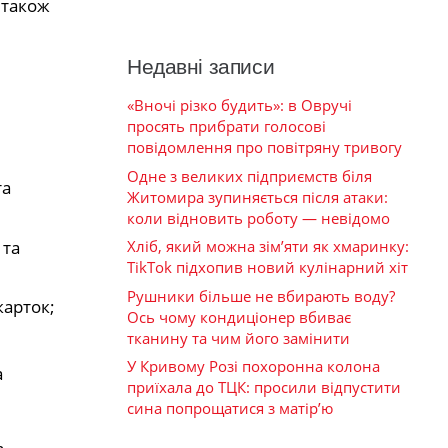
 також
Недавні записи
«Вночі різко будить»: в Овручі
просять прибрати голосові
повідомлення про повітряну тривогу
Одне з великих підприємств біля
та
Житомира зупиняється після атаки:
коли відновить роботу — невідомо
 та
Хліб, який можна зім’яти як хмаринку:
TikTok підхопив новий кулінарний хіт
Рушники більше не вбирають воду?
карток;
Ось чому кондиціонер вбиває
тканину та чим його замінити
У Кривому Розі похоронна колона
а
приїхала до ТЦК: просили відпустити
сина попрощатися з матір’ю