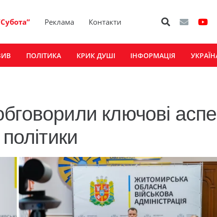
“Субота”
Реклама
Контакти
ЗИВ
ПОЛІТИКА
КРИК ДУШІ
ІНФОРМАЦІЯ
УКРАЇН
бговорили ключові аспе
 політики