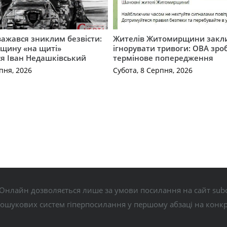
важався зниклим безвісти:
Жителів Житомирщини закл
щину «на щиті»
ігнорувати тривоги: ОВА зро
ся Іван Недашківський
термінове попередження
пня, 2026
Субота, 8 Серпня, 2026
Онлайн дозволяється лише за умови посилання на сайт subo
пошукових систем гіперпосилання у першому абзаці на конк