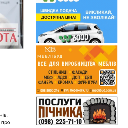
нів,
 про