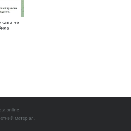
икали не
била
ta.online
ретний матеріал.