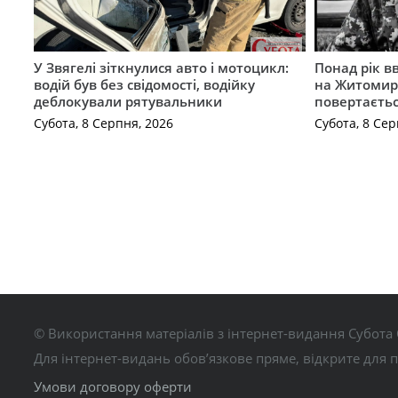
У Звягелі зіткнулися авто і мотоцикл:
Понад рік в
водій був без свідомості, водійку
на Житомир
деблокували рятувальники
повертаєть
Субота, 8 Серпня, 2026
Субота, 8 Сер
© Використання матеріалів з інтернет-видання Субота 
Для інтернет-видань обов’язкове пряме, відкрите для 
Умови договору оферти