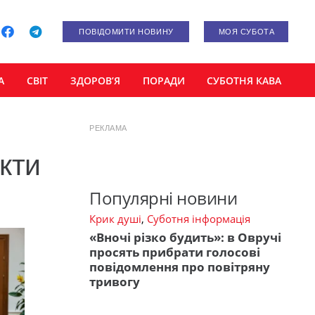
ПОВІДОМИТИ НОВИНУ
МОЯ СУБОТА
А
СВІТ
ЗДОРОВ’Я
ПОРАДИ
СУБОТНЯ КАВА
РЕКЛАМА
кти
Популярні новини
Крик душі
,
Суботня інформація
«Вночі різко будить»: в Овручі
просять прибрати голосові
повідомлення про повітряну
тривогу