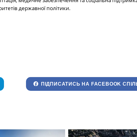
птація, медичне забезпечення та соціальна підтримк
итетів державної політики.
ПІДПИСАТИСЬ НА FACEBOOK СПІЛ