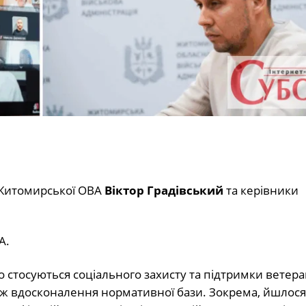
 Житомирської ОВА
Віктор Градівський
та керівники
А.
 стосуються соціального захисту та підтримки ветера
кож вдосконалення нормативної бази. Зокрема, йшлося