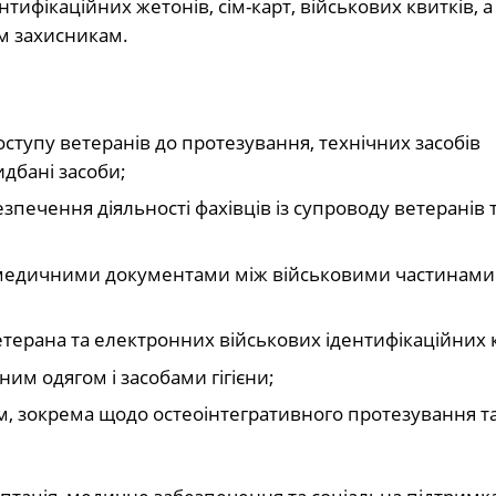
тифікаційних жетонів, сім-карт, військових квитків, а
м захисникам.
оступу ветеранів до протезування, технічних засобів
идбані засоби;
печення діяльності фахівців із супроводу ветеранів 
 медичними документами між військовими частинами
ерана та електронних військових ідентифікаційних 
ним одягом і засобами гігієни;
, зокрема щодо остеоінтегративного протезування т