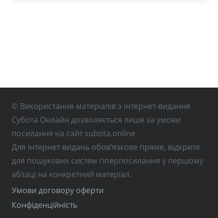
© Використання матеріалів з інтернет-видання
Субота Онлайн дозволяється лише за умови
посилання на сайт subota.online
Для інтернет-видань обов’язкове пряме, відкрите
для пошукових систем гіперпосилання у першому
абзаці на конкретний матеріал.
Умови договору оферти
Конфіденційність