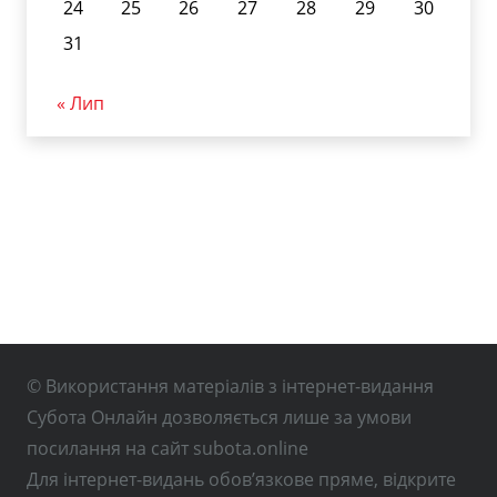
24
25
26
27
28
29
30
31
« Лип
© Використання матеріалів з інтернет-видання
Субота Онлайн дозволяється лише за умови
посилання на сайт subota.online
Для інтернет-видань обов’язкове пряме, відкрите