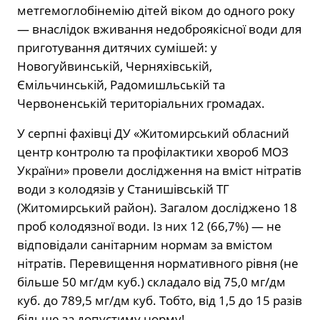
метгемоглобінемію дітей віком до одного року
— внаслідок вживання недоброякісної води для
приготування дитячих сумішей: у
Новогуйвинській, Черняхівській,
Ємільчинській, Радомишльській та
Червоненській територіальних громадах.
У серпні фахівці ДУ «Житомирський обласний
центр контролю та профілактики хвороб МОЗ
України» провели дослідження на вміст нітратів
води з колодязів у Станишівській ТГ
(Житомирський район). Загалом досліджено 18
проб колодязної води. Із них 12 (66,7%) — не
відповідали санітарним нормам за вмістом
нітратів. Перевищення нормативного рівня (не
більше 50 мг/дм куб.) складало від 75,0 мг/дм
куб. до 789,5 мг/дм куб. Тобто, від 1,5 до 15 разів
більше за допустиму норму!