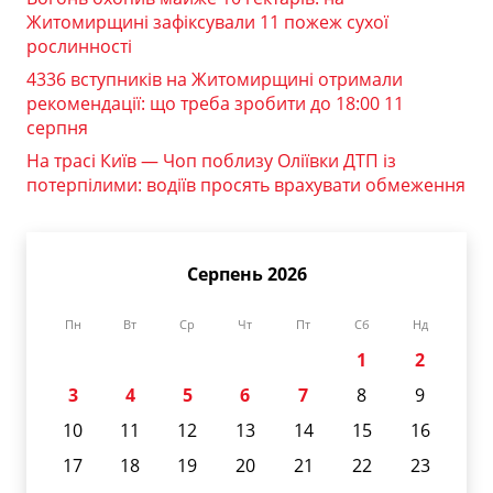
Житомирщині зафіксували 11 пожеж сухої
рослинності
4336 вступників на Житомирщині отримали
рекомендації: що треба зробити до 18:00 11
серпня
На трасі Київ — Чоп поблизу Оліївки ДТП із
потерпілими: водіїв просять врахувати обмеження
Серпень 2026
Пн
Вт
Ср
Чт
Пт
Сб
Нд
1
2
3
4
5
6
7
8
9
10
11
12
13
14
15
16
17
18
19
20
21
22
23