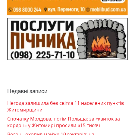
Недавні записи
Негода залишила без світла 11 населених пунктів
Житомирщини
Спочатку Молдова, потім Польща: за «квиток за
кордон» у Житомирі просили $15 тисяч
Вогонь охопив майже 10 гектарів: на