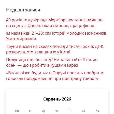
Недавні записи
40 років тому Фредді Мерк’юрі востаннє вийшов
на сцену з Queen: ніхто не знав, що це фінал
Їм назавжди 21–23: сім історій молодих захисників
Житомирщини
Труни висіли на скелях понад 2 тисячі років: ДНК
розкрила, хто залишив їх у Китаї
Полуниця вже без ягід? Не залишайте її так до
осені — що зробити з кущами зараз
«Вночі різко будить»: в Овручі просять прибрати
голосові повідомлення про повітряну тривогу
Серпень 2026
Пн
Вт
Ср
Чт
Пт
Сб
Нд