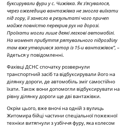
буксирували фури у с. Чижівка. Як з’ясувалося,
через ожеледицю вантажівка не змогла виїхати
під гору, її занесло в результаті чого причеп
майже повністю перекрив рух на дорозі.
Проїхати могли лише деякі легкові автомобілі.
На момент прибуття рятувального підрозділу
там вже утворився затор із 15-и вантажівок”, –
йдеться у повідомленні.
Фахівці ДСНС спочатку розвернули
транспортний засіб та відбуксирували його на
ділянку дороги, де автомобіль зміг самостійно
їхати. Також вони допомогли відбуксирувати на
рівну ділянку дороги ще дві вантажівки.
Окрім цього, вже вночі на одній з вулиць
Житомира бійці частини спеціальної пожежної
техніки витягнули з узбіччя фуру, яка колесом