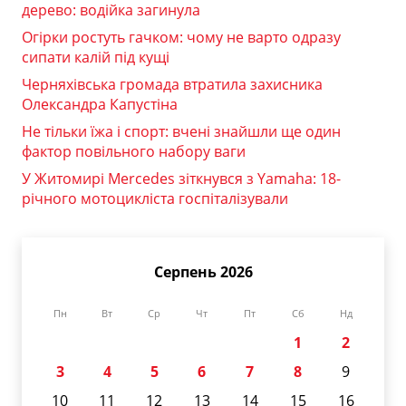
дерево: водійка загинула
Огірки ростуть гачком: чому не варто одразу
сипати калій під кущі
Черняхівська громада втратила захисника
Олександра Капустіна
Не тільки їжа і спорт: вчені знайшли ще один
фактор повільного набору ваги
У Житомирі Mercedes зіткнувся з Yamaha: 18-
річного мотоцикліста госпіталізували
Серпень 2026
Пн
Вт
Ср
Чт
Пт
Сб
Нд
1
2
3
4
5
6
7
8
9
10
11
12
13
14
15
16