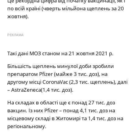
Це рекордна цифра від початку вакцинації, як і
по всій країні (чверть мільйона щеплень за 20
жовтня).
РЕКЛАМА
Такі дані МОЗ станом на 21 жовтня 2021 р.
Більшість щеплень минулої доби зробили
препаратом Pfizer (майже 3 тис. доз), на
другому місці CoronaVac (2,3 тис. щеплень), далі
– AstraZeneca(1,4 тис. доз).
На складах в області ще є понад 27 тис. доз
вакцин. Із них Pfizer – понад 4,1 тис. доз на
місцевому складі в Житомирі та 1,4 тис. доз на
регіональному.