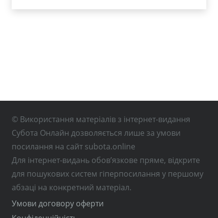
© Використання матеріалів з інтернет-видання
Субота Онлайн дозволяється лише за умови
посилання на сайт subota.online
Для інтернет-видань обов’язкове пряме, відкрите
для пошукових систем гіперпосилання у першому
абзаці на конкретний матеріал.
Умови договору оферти
Конфіденційність