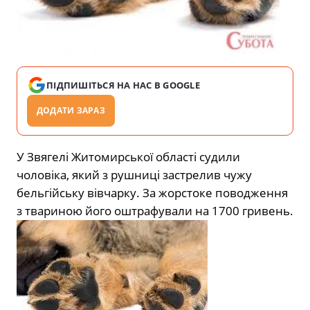
ПІДПИШІТЬСЯ НА НАС В GOOGLE
ДОДАТИ ЗАРАЗ
У Звягелі Житомирської області судили
чоловіка, який з рушниці застрелив чужу
бельгійську вівчарку. За жорстоке поводження
з твариною його оштрафували на 1700 гривень.