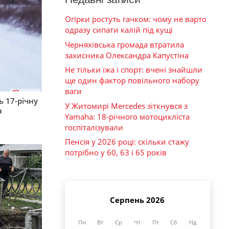
Огірки ростуть гачком: чому не варто
одразу сипати калій під кущі
Черняхівська громада втратила
захисника Олександра Капустіна
Не тільки їжа і спорт: вчені знайшли
ще один фактор повільного набору
ваги
 17-річну
У Житомирі Mercedes зіткнувся з
а
Yamaha: 18-річного мотоцикліста
госпіталізували
Пенсія у 2026 році: скільки стажу
потрібно у 60, 63 і 65 років
Серпень 2026
Пн
Вт
Ср
Чт
Пт
Сб
Нд