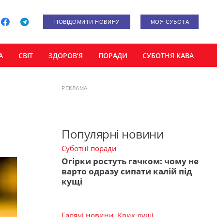
ПОВІДОМИТИ НОВИНУ
МОЯ СУБОТА
А
СВІТ
ЗДОРОВ’Я
ПОРАДИ
СУБОТНЯ КАВА
РЕКЛАМА
Популярні новини
Суботні поради
Огірки ростуть гачком: чому не
варто одразу сипати калій під
кущі
Гарячі новини
,
Крик душі