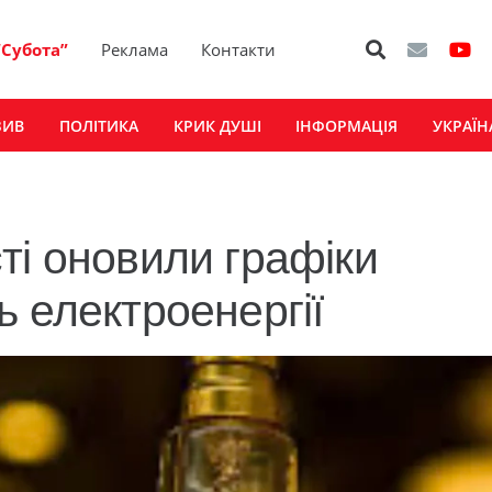
“Субота”
Реклама
Контакти
ЗИВ
ПОЛІТИКА
КРИК ДУШІ
ІНФОРМАЦІЯ
УКРАЇН
ті оновили графіки
ь електроенергії