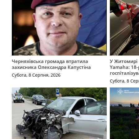
Черняхівська громада втратила
У Житомирі 
захисника Олександра Капустіна
Yamaha: 18-
госпіталізу
Субота, 8 Серпня, 2026
Субота, 8 Сер