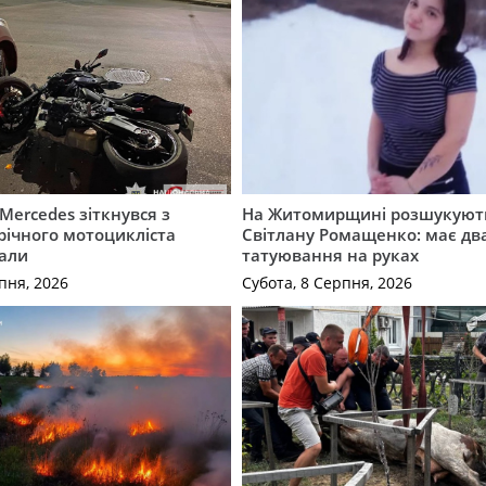
Mercedes зіткнувся з
На Житомирщині розшукують
річного мотоцикліста
Світлану Ромащенко: має дв
вали
татуювання на руках
пня, 2026
Субота, 8 Серпня, 2026