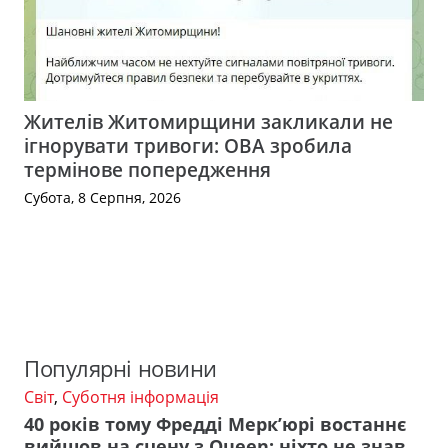
Жителів Житомирщини закликали не
ігнорувати тривоги: ОВА зробила
термінове попередження
Субота, 8 Серпня, 2026
Популярні новини
Світ
,
Суботня інформація
40 років тому Фредді Мерк’юрі востаннє
вийшов на сцену з Queen: ніхто не знав,