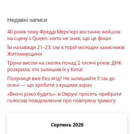
Недавні записи
40 років тому Фредді Мерк’юрі востаннє вийшов
на сцену з Queen: ніхто не знав, що це фінал
Їм назавжди 21–23: сім історій молодих захисників
Житомирщини
Труни висіли на скелях понад 2 тисячі років: ДНК
розкрила, хто залишив їх у Китаї
Полуниця вже без ягід? Не залишайте її так до
осені — що зробити з кущами зараз
«Вночі різко будить»: в Овручі просять прибрати
голосові повідомлення про повітряну тривогу
Серпень 2026