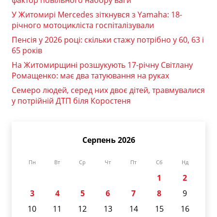
У Житомирі Mercedes зіткнувся з Yamaha: 18-
річного мотоцикліста госпіталізували
Пенсія у 2026 році: скільки стажу потрібно у 60, 63 і
65 років
На Житомирщині розшукують 17-річну Світлану
Ромащенко: має два татуювання на руках
Семеро людей, серед них двоє дітей, травмувалися
у потрійній ДТП біля Коростеня
Серпень 2026
Пн
Вт
Ср
Чт
Пт
Сб
Нд
1
2
3
4
5
6
7
8
9
10
11
12
13
14
15
16