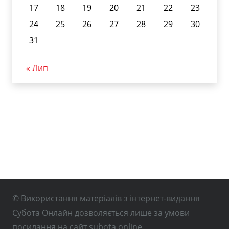
17
18
19
20
21
22
23
24
25
26
27
28
29
30
31
« Лип
© Використання матеріалів з інтернет-видання
Субота Онлайн дозволяється лише за умови
посилання на сайт subota.online