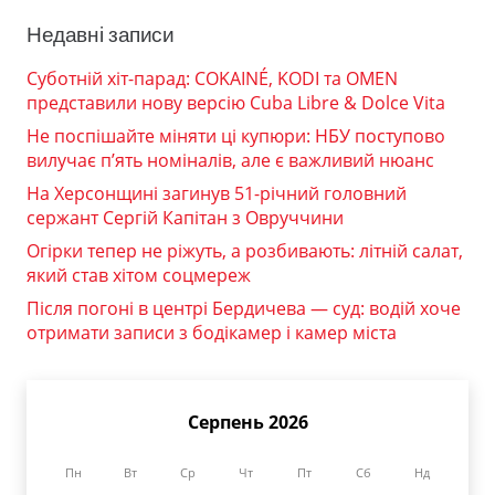
Недавні записи
Суботній хіт-парад: COKAINÉ, KODI та OMEN
представили нову версію Cuba Libre & Dolce Vita
Не поспішайте міняти ці купюри: НБУ поступово
вилучає п’ять номіналів, але є важливий нюанс
На Херсонщині загинув 51-річний головний
сержант Сергій Капітан з Овруччини
Огірки тепер не ріжуть, а розбивають: літній салат,
який став хітом соцмереж
Після погоні в центрі Бердичева — суд: водій хоче
отримати записи з бодікамер і камер міста
Серпень 2026
Пн
Вт
Ср
Чт
Пт
Сб
Нд