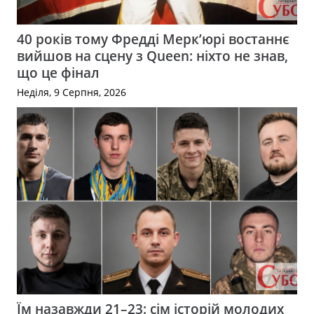
40 років тому Фредді Мерк’юрі востаннє
вийшов на сцену з Queen: ніхто не знав,
що це фінал
Неділя, 9 Серпня, 2026
Їм назавжди 21–23: сім історій молодих