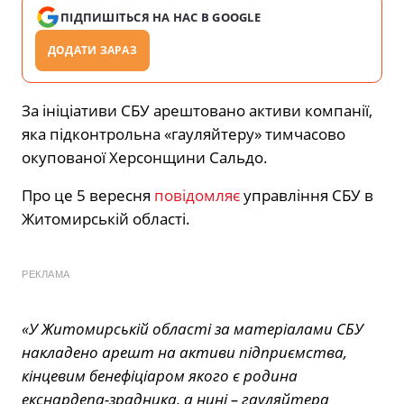
ПІДПИШІТЬСЯ НА НАС В GOOGLE
ДОДАТИ ЗАРАЗ
За ініціативи СБУ арештовано активи компанії,
яка підконтрольна «гауляйтеру» тимчасово
окупованої Херсонщини Сальдо.
Про це 5 вересня
повідомляє
управління СБУ в
Житомирській області.
РЕКЛАМА
«У Житомирській області за матеріалами СБУ
накладено арешт на активи підприємства,
кінцевим бенефіціаром якого є родина
екснардепа-зрадника, а нині – гауляйтера