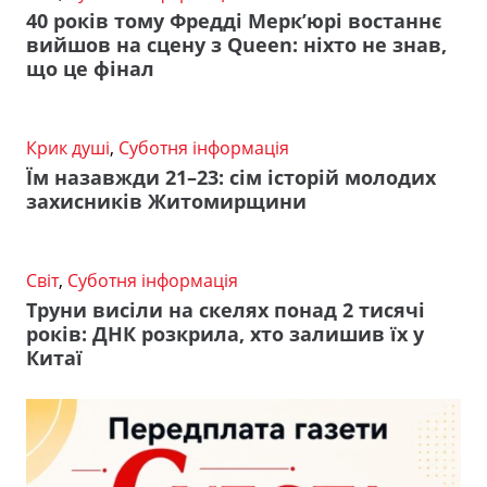
40 років тому Фредді Мерк’юрі востаннє
вийшов на сцену з Queen: ніхто не знав,
що це фінал
Крик душі
,
Суботня інформація
Їм назавжди 21–23: сім історій молодих
захисників Житомирщини
Світ
,
Суботня інформація
Труни висіли на скелях понад 2 тисячі
років: ДНК розкрила, хто залишив їх у
Китаї