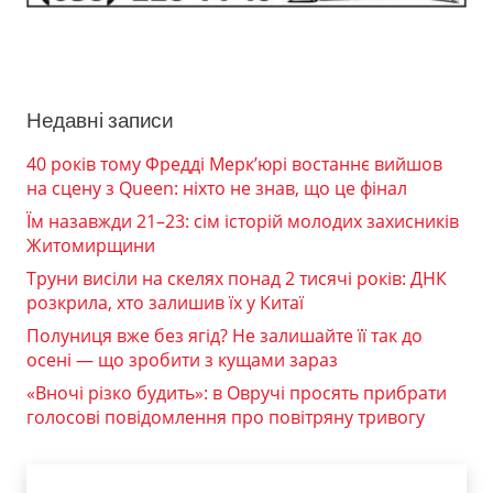
Недавні записи
40 років тому Фредді Мерк’юрі востаннє вийшов
на сцену з Queen: ніхто не знав, що це фінал
Їм назавжди 21–23: сім історій молодих захисників
Житомирщини
Труни висіли на скелях понад 2 тисячі років: ДНК
розкрила, хто залишив їх у Китаї
Полуниця вже без ягід? Не залишайте її так до
осені — що зробити з кущами зараз
«Вночі різко будить»: в Овручі просять прибрати
голосові повідомлення про повітряну тривогу