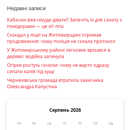
Недавні записи
Кабачки вже нікуди дівати? Запечіть їх для салату з
помідорами — це хіт літа
Скандал у ліцеї на Житомирщині отримав
продовження: чому поліція не склала протокол
У Житомирському районі легковик врізався в
дерево: водійка загинула
Огірки ростуть гачком: чому не варто одразу
сипати калій під кущі
Черняхівська громада втратила захисника
Олександра Капустіна
Серпень 2026
Пн
Вт
Ср
Чт
Пт
Сб
Нд