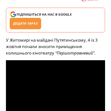
ПІДПИШІТЬСЯ НА НАС В GOOGLE
ДОДАТИ ЗАРАЗ
У Житомирі на майдані Путятинському, 4 із 3
жовтня почали зносити приміщення
колишнього кінотеатру
“Першотравневий”
.