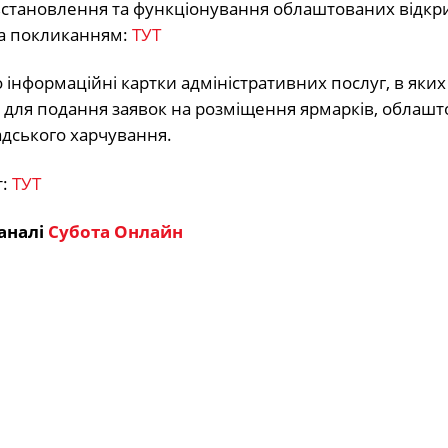
 встановлення та функціонування облаштованих відкр
а покликанням:
ТУТ
інформаційні картки адміністративних послуг, в яких
в для подання заявок на розміщення ярмарків, облаш
адського харчування.
т:
ТУТ
аналі
Субота Онлайн