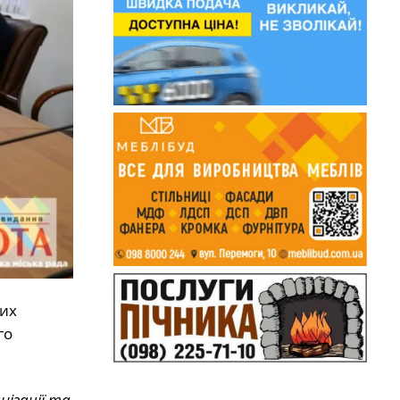
них
го
нізації та