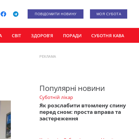
ПОВІДОМИТИ НОВИНУ
МОЯ СУБОТА
А
СВІТ
ЗДОРОВ’Я
ПОРАДИ
СУБОТНЯ КАВА
РЕКЛАМА
Популярні новини
Суботній лікар
Як розслабити втомлену спину
перед сном: проста вправа та
застереження