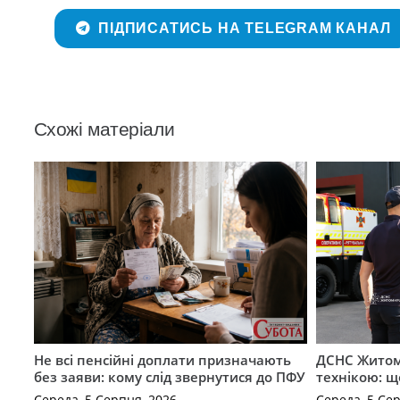
ПІДПИСАТИСЬ НА TELEGRAM КАНАЛ
Схожі матеріали
Не всі пенсійні доплати призначають
ДСНС Жито
без заяви: кому слід звернутися до ПФУ
технікою: щ
Середа, 5 Серпня, 2026
Середа, 5 Се