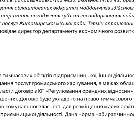
ування облаштованих відкритих майданчиків здійснює
ля отримання погодження суб’єкт господарювання под
послуг Житомирської міської ради. Термін опрацюван
повідає директор департаменту економічного розвитку
имчасових об’єктів підприємницької, іншої діяльност
адання послуг громадського харчування, в межах обл
асти договір з КП «Регулювання орендних відносин» 
ішення. Договір буде укладено на право тимчасового
 комунальної власності для розміщення малих архіт
риємницької діяльності. Дана норма набирає чинност