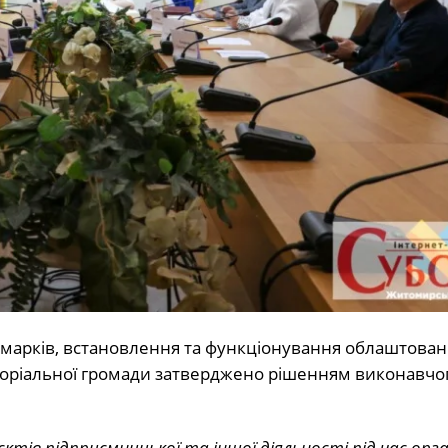
ярмарків, встановлення та функціонування облаштова
иторіальної громади затверджено рішенням виконавчо
тів підприємницької та іншої діяльності під час орга