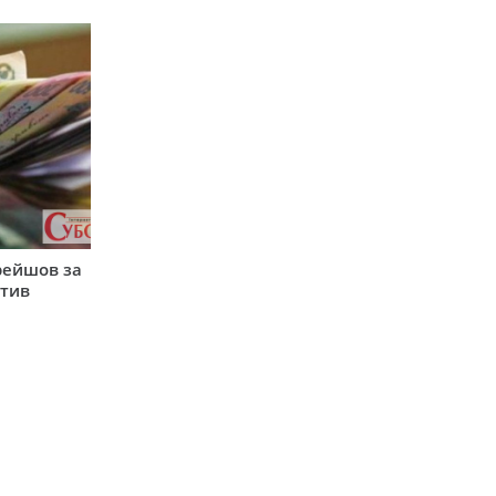
рейшов за
атив