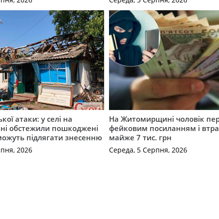
ької атаки: у селі на
На Житомирщині чоловік пе
ні обстежили пошкоджені
фейковим посиланням і втр
можуть підлягати знесенню
майже 7 тис. грн
рпня, 2026
Середа, 5 Серпня, 2026