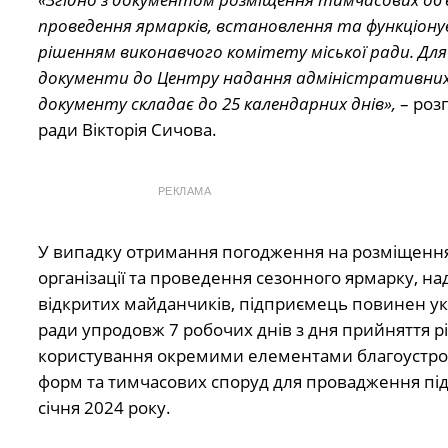
проведення ярмарків, встановлення та функціон
рішенням виконавчого комітету міської ради. Д
документи до Центру надання адміністративних 
документу складає до 25 календарних днів»,
– роз
ради Вікторія Сичова.
РЕКЛАМА
У випадку отримання погодження на розміщення т
організації та проведення сезонного ярмарку, н
відкритих майданчиків, підприємець повинен укл
ради упродовж 7 робочих днів з дня прийняття р
користування окремими елементами благоустрою
форм та тимчасових споруд для провадження підп
січня 2024 року.