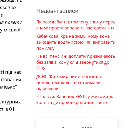
ться за
Недавні записи
ає
ня пакету
Як розслабити втомлену спину перед
сном: проста вправа та застереження
 міської
Кабачкова ікра на зиму: чому вона
виходить водянистою і як виправити
помилку
Не всі пенсійні доплати призначають
без заяви: кому слід звернутися до
ПФУ
і під час
ДСНС Житомирщини посилили
аштованих
новою технікою: що отримали
міської
підрозділи
«Полісся. Вареник FEST» у Житомирі:
ектурних
коли та де пройде родинне свято
і з 01