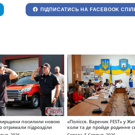
ПІДПИСАТИСЬ НА FACEBOOK СПІЛ
мирщини посилили новою
«Полісся. Вареник FEST» у Жи
о отримали підрозділи
коли та де пройде родинне с
рпня, 2026
Середа, 5 Серпня, 2026