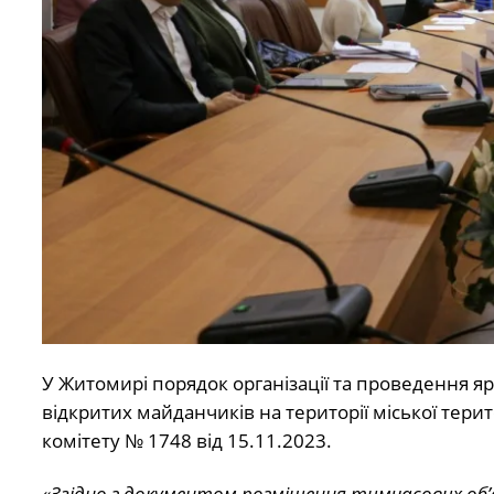
У Житомирі порядок організації та проведення 
відкритих майданчиків на території міської тер
комітету № 1748 від 15.11.2023.
«Згідно з документом розміщення тимчасових об’єк