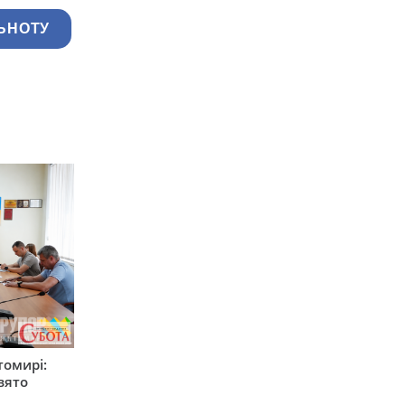
ЬНОТУ
томирі:
вято