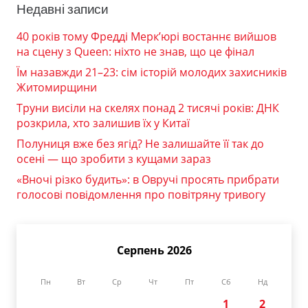
Недавні записи
40 років тому Фредді Мерк’юрі востаннє вийшов
на сцену з Queen: ніхто не знав, що це фінал
Їм назавжди 21–23: сім історій молодих захисників
Житомирщини
Труни висіли на скелях понад 2 тисячі років: ДНК
розкрила, хто залишив їх у Китаї
Полуниця вже без ягід? Не залишайте її так до
осені — що зробити з кущами зараз
«Вночі різко будить»: в Овручі просять прибрати
голосові повідомлення про повітряну тривогу
Серпень 2026
Пн
Вт
Ср
Чт
Пт
Сб
Нд
1
2