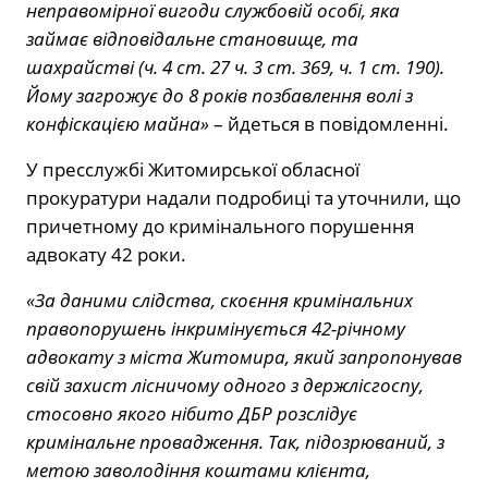
неправомірної вигоди службовій особі, яка
займає відповідальне становище, та
шахрайстві (ч. 4 ст. 27 ч. 3 ст. 369, ч. 1 ст. 190).
Йому загрожує до 8 років позбавлення волі з
конфіскацією майна»
– йдеться в повідомленні.
У пресслужбі Житомирської обласної
прокуратури надали подробиці та уточнили, що
причетному до кримінального порушення
адвокату 42 роки.
«За даними слідства, скоєння кримінальних
правопорушень інкримінується 42-річному
адвокату з міста Житомира, який запропонував
свій захист лісничому одного з держлісгоспу,
стосовно якого нібито ДБР розслідує
кримінальне провадження. Так, підозрюваний, з
метою заволодіння коштами клієнта,