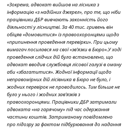
«Зокрема, адвокат вийшов на лісника з
інформацію «з надійних джерел», про те, що ніби
працівники ДБР вивчають законність його
діяльності у лісництві. За 40 тис. гривень він
обіцяв «домовитися» із правоохоронцями щодо
«припинення проведення перевірки». При цьому
вимагач посилався на свої «зв’язки в Бюро».У ході
проведення слідчих дій було встановлено, що
адвокат вводив службовця лісової галузі в оману
аби «збагатитися». Жодної інформації щодо
неправомірних дій лісівника в Бюро не було, і
жодних перевірок не проводилось. Тим більше не
було у нього і жодних зав’язків з
правоохоронцями. Працівники ДБР затримали
адвоката «на гарячому» під час одержання
частини коштів. Затриманому повідомлено
про підозру за фактом підбурювання до надання