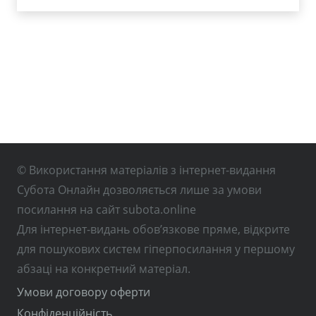
© Використання матеріалів з інтернет-видання
Субота Онлайн дозволяється лише за умови
посилання на сайт subota.online
Для інтернет-видань обов’язкове пряме, відкрите
для пошукових систем гіперпосилання у першому
абзаці на конкретний матеріал.
Умови договору оферти
Конфіденційність