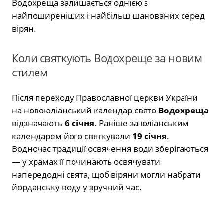
Водохреща залишається однією з
найпоширеніших і найбільш шанованих серед
вірян.
Коли святкують Водохреще за новим
стилем
Після переходу Православної церкви України
на новоюліанський календар свято
Водохреща
відзначають
6 січня
. Раніше за юліанським
календарем його святкували
19 січня
.
Водночас традиції освячення води зберігаються
— у храмах її починають освячувати
напередодні свята, щоб віряни могли набрати
йорданську воду у зручний час.