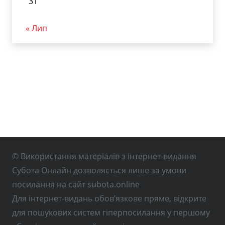
31
« Лип
© Використання матеріалів з інтернет-видання
Субота Онлайн дозволяється лише за умови
посилання на сайт subota.online
Для інтернет-видань обов’язкове пряме, відкрите
для пошукових систем гіперпосилання у першому