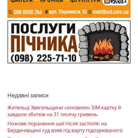
Недавні записи
Жительці Звягельщини «оновили» SIM-картку й
завдали збитків на 31 тисячу гривень
Ножове поранення шиї після застілля: на
Бердичівщині суд взяв під варту підозрюваного