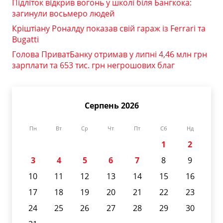
Підліток відкрив вогонь у школі біля Бангкока:
загинули восьмеро людей
Кріштіану Роналду показав свій гараж із Ferrari та
Bugatti
Голова ПриватБанку отримав у липні 4,46 млн грн
зарплати та 653 тис. грн негрошових благ
Серпень 2026
Пн
Вт
Ср
Чт
Пт
Сб
Нд
1
2
3
4
5
6
7
8
9
10
11
12
13
14
15
16
17
18
19
20
21
22
23
24
25
26
27
28
29
30