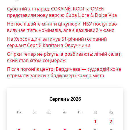
Суботній хіт-парад: COKAINÉ, KODI та OMEN
представили нову версію Cuba Libre & Dolce Vita
Не поспішайте міняти ці купюри: НБУ поступово
вилучає п’ять номіналів, але є важливий нюанс
На Херсонщині загинув 51-річний головний
сержант Сергій Капітан з Овруччини
Огірки тепер не ріжуть, а розбивають: літній салат,
який став хітом соцмереж
Після погоні в центрі Бердичева — суд: водій хоче
отримати записи з бодікамер і камер міста
Серпень 2026
Пн
Вт
Ср
Чт
Пт
Сб
Нд
1
2