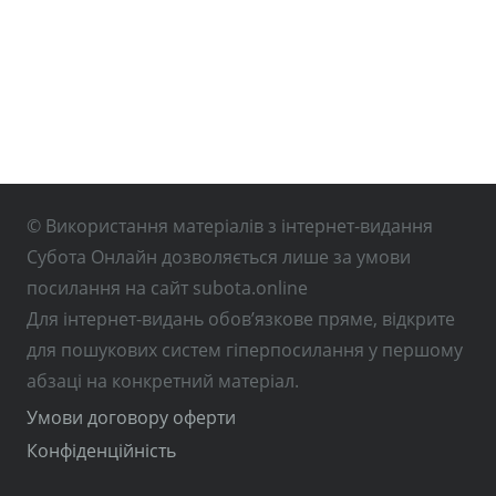
© Використання матеріалів з інтернет-видання
Субота Онлайн дозволяється лише за умови
посилання на сайт subota.online
Для інтернет-видань обов’язкове пряме, відкрите
для пошукових систем гіперпосилання у першому
абзаці на конкретний матеріал.
Умови договору оферти
Конфіденційність