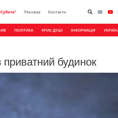
“Субота”
Реклама
Контакти
ЗИВ
ПОЛІТИКА
КРИК ДУШІ
ІНФОРМАЦІЯ
УКРАЇН
в приватний будинок