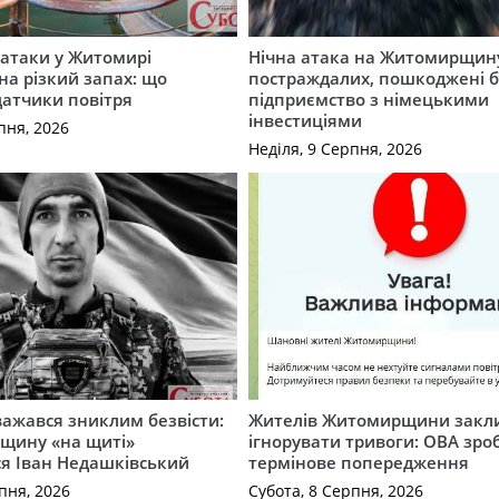
ї атаки у Житомирі
Нічна атака на Житомирщину
на різкий запах: що
постраждалих, пошкоджені б
датчики повітря
підприємство з німецькими
інвестиціями
пня, 2026
Неділя, 9 Серпня, 2026
важався зниклим безвісти:
Жителів Житомирщини закл
щину «на щиті»
ігнорувати тривоги: ОВА зро
ся Іван Недашківський
термінове попередження
пня, 2026
Субота, 8 Серпня, 2026