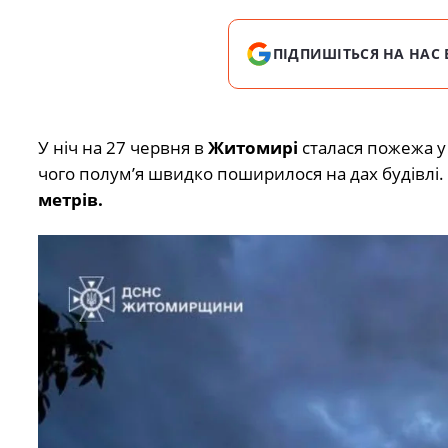
ПІДПИШІТЬСЯ НА НАС 
У ніч на 27 червня в
Житомирі
сталася пожежа у
чого полум’я швидко поширилося на дах будівлі
метрів.