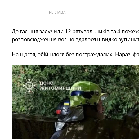
РЕКЛАМА
До гасіння залучили 12 рятувальників та 4 поже
розповсюдження вогню вдалося швидко зупинити,
На щастя, обійшлося без постраждалих. Наразі 