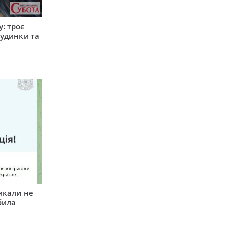
: троє
удинки та
икали не
била