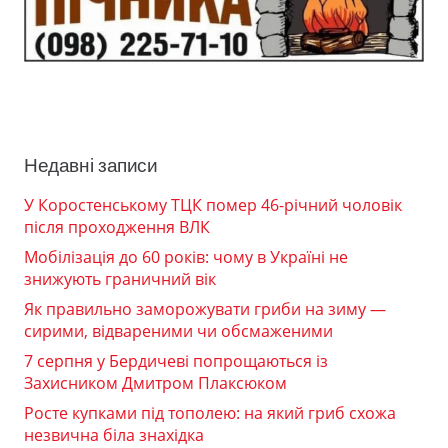
Недавні записи
У Коростенському ТЦК помер 46-річний чоловік
після проходження ВЛК
Мобілізація до 60 років: чому в Україні не
знижують граничний вік
Як правильно заморожувати гриби на зиму —
сирими, відвареними чи обсмаженими
7 серпня у Бердичеві попрощаються із
Захисником Дмитром Плаксюком
Росте купками під тополею: на який гриб схожа
незвична біла знахідка