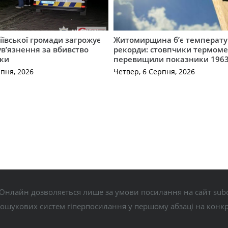
ївської громади загрожує
Житомирщина б’є температу
 ув’язнення за вбивство
рекорди: стовпчики термоме
ки
перевищили показники 1963
рпня, 2026
Четвер, 6 Серпня, 2026
Онлайн дозволяється лише за умови посилання на сайт subo
пошукових систем гіперпосилання у першому абзаці на конк