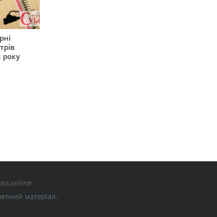
рні
трів
 року
ta.online
ретний матеріал.