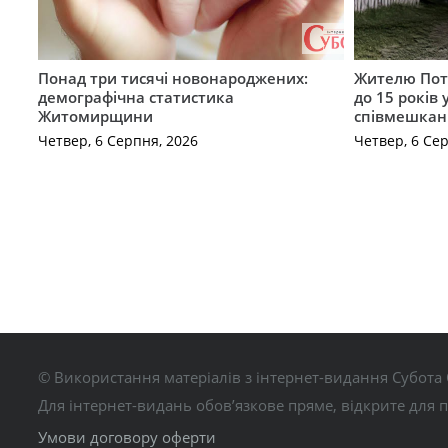
Понад три тисячі новонароджених:
Жителю Поті
демографічна статистика
до 15 років
Житомирщини
співмешкан
Четвер, 6 Серпня, 2026
Четвер, 6 Се
© Використання матеріалів з інтернет-видання Субота 
Для інтернет-видань обов’язкове пряме, відкрите для 
Умови договору оферти