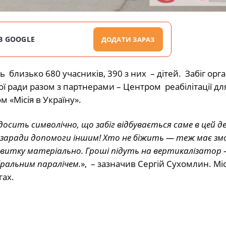
В GOOGLE
ДОДАТИ ЗАРАЗ
ь близько 680 учасників, 390 з них – дітей. Забіг орг
кої ради разом з партнерами – Центром реабілітації для
 «Місія в Україну».
І досить символічно, що забіг відбувається саме в цей де
у заради допомоги іншим! Хто не біжить — теж має зм
витку матеріально. Гроші підуть на вертикалізатор 
бральним паралічем.
», – зазначив Сергій Сухомлин. Мі
гах.