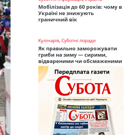
Мобілізація до 60 років: чому в
Україні не знижують
граничний вік
Кулінарія
,
Суботні поради
Як правильно заморожувати
гриби на зиму — сирими,
відвареними чи обсмаженими