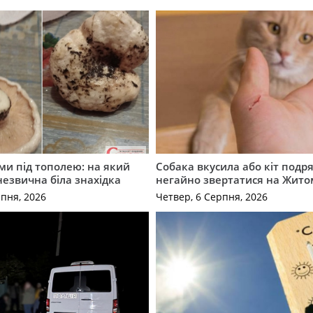
ми під тополею: на який
Собака вкусила або кіт подр
незвична біла знахідка
негайно звертатися на Жит
рпня, 2026
Четвер, 6 Серпня, 2026