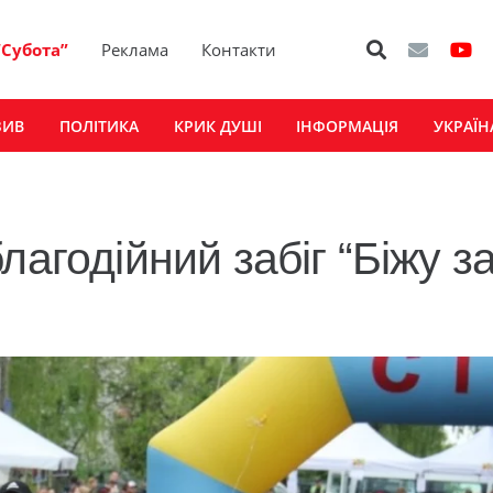
“Субота”
Реклама
Контакти
ЗИВ
ПОЛІТИКА
КРИК ДУШІ
ІНФОРМАЦІЯ
УКРАЇН
лагодійний забіг “Біжу з