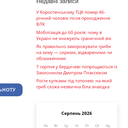
Недавні записи
У Коростенському ТЦК помер 46-
річний чоловік після проходження
ВЛК
Мобілізація до 60 років: чому в
Україні не знижують граничний вік
Як правильно заморожувати гриби
на зиму — сирими, відвареними чи
обсмаженими
7 серпня у Бердичеві попрощаються із
Захисником Дмитром Плаксюком
Росте купками під тополею: на який
гриб схожа незвична біла знахідка
ЬНОТУ
Серпень 2026
Пн
Вт
Ср
Чт
Пт
Сб
Нд