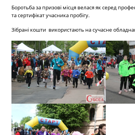
Боротьба за призові місця велася як серед профес
та сертифікат учасника пробігу.
Зібрані кошти використають на сучасне обладна