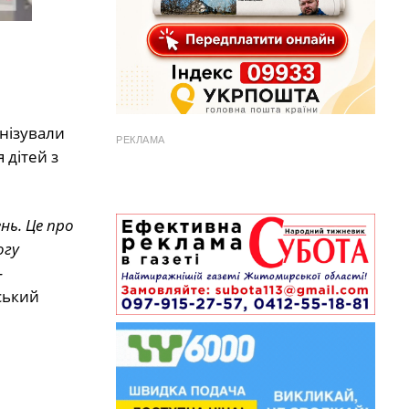
анізували
РЕКЛАМА
 дітей з
нь. Це про
огу
–
ський