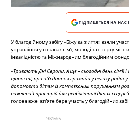
ПІДПИШІТЬСЯ НА НАС 
У благодійному забігу «Біжу за життя» взяли участ
управління у справах сім’ї, молоді та спорту місь
інвалідністю та Міжнародним благодійним фондом
«
Тривають Дні Європи. А ще – сьогодні день сім‘ї! 
цінності, про об’єднання громади у велику родин
допомогти дітям із комплексним порушенням роз
важливий пристрій для реабілітації діток із цере
голова вже вп’яте бере участь у благодійних забі
РЕКЛАМА