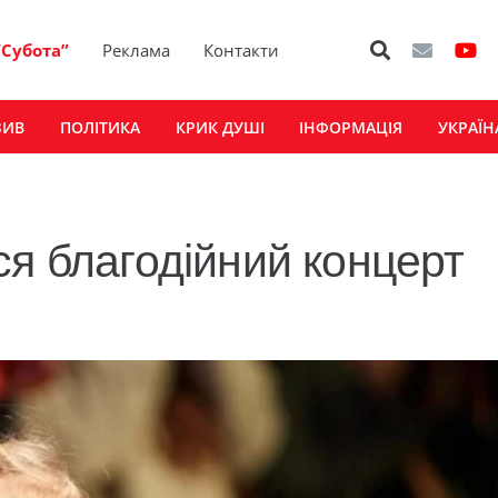
“Субота”
Реклама
Контакти
ЗИВ
ПОЛІТИКА
КРИК ДУШІ
ІНФОРМАЦІЯ
УКРАЇН
ся благодійний концерт