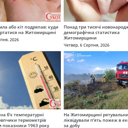
ила або кіт подряпав: куди
Понад три тисячі новонарод
ертатися на Житомирщині
демографічна статистика
Житомирщини
рпня, 2026
Четвер, 6 Серпня, 2026
а б’є температурні
На Житомирщині рятувальн
овпчики термометрів
ліквідували п’ять пожеж в е
 показники 1963 року
за добу