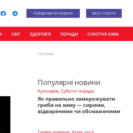
ПОВІДОМИТИ НОВИНУ
МОЯ СУБОТА
А
СВІТ
ЗДОРОВ’Я
ПОРАДИ
СУБОТНЯ КАВА
РЕКЛАМА
Популярні новини
Кулінарія
,
Суботні поради
Як правильно заморожувати
гриби на зиму — сирими,
відвареними чи обсмаженими
Гарячі новини
,
Крик душі