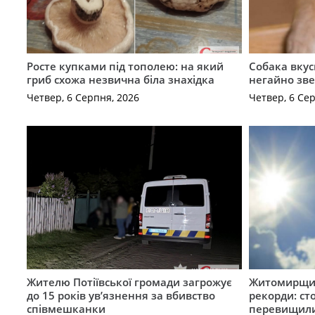
Росте купками під тополею: на який
Собака вкус
гриб схожа незвична біла знахідка
негайно зв
Четвер, 6 Серпня, 2026
Четвер, 6 Се
Жителю Потіївської громади загрожує
Житомирщин
до 15 років ув’язнення за вбивство
рекорди: ст
співмешканки
перевищили