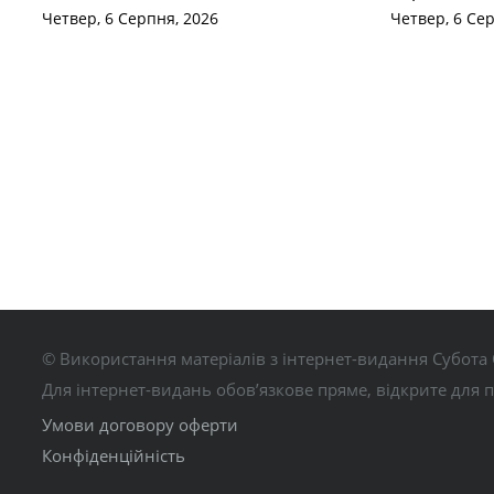
Четвер, 6 Серпня, 2026
Четвер, 6 Се
© Використання матеріалів з інтернет-видання Субота 
Для інтернет-видань обов’язкове пряме, відкрите для 
Умови договору оферти
Конфіденційність