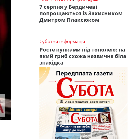
7 серпня у Бердичеві
попрощаються із Захисником
Дмитром Плаксюком
Суботня інформація
Росте купками під тополею: на
який гриб схожа незвична біла
знахідка