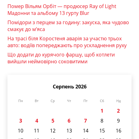
Помер Вільям Орбіт — продюсер Ray of Light
Мадонни та альбому 13 гурту Blur
Помідори з перцем за годину: закуска, яка чудово
смакує до м’яса
На трасі біля Коростеня аварія за участю трьох
авто: водіїв попереджають про ускладнення руху
Що додати до курячого фаршу, щоб котлети
вийшли неймовірно соковитими
Серпень 2026
Пн
Вт
Ср
Чт
Пт
Сб
Нд
1
2
3
4
5
6
7
8
9
10
11
12
13
14
15
16