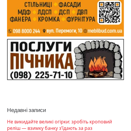
Недавні записи
Не викидайте великі огірки: зробіть кроповий
реліш — взимку банку з’їдають за раз