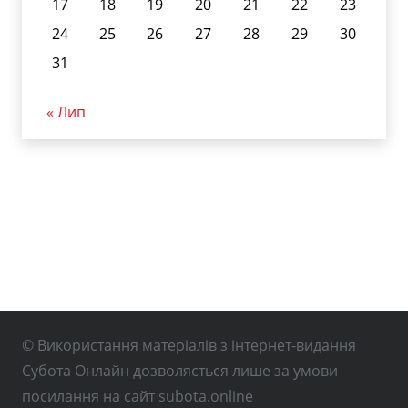
17
18
19
20
21
22
23
24
25
26
27
28
29
30
31
« Лип
© Використання матеріалів з інтернет-видання
Субота Онлайн дозволяється лише за умови
посилання на сайт subota.online