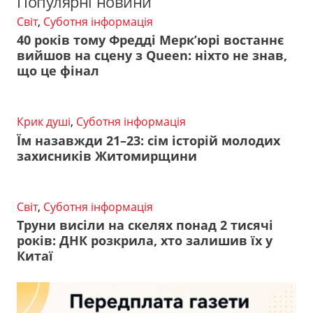
Популярні новини
Світ
,
Суботня інформація
40 років тому Фредді Мерк’юрі востаннє
вийшов на сцену з Queen: ніхто не знав,
що це фінал
Крик душі
,
Суботня інформація
Їм назавжди 21–23: сім історій молодих
захисників Житомирщини
Світ
,
Суботня інформація
Труни висіли на скелях понад 2 тисячі
років: ДНК розкрила, хто залишив їх у
Китаї