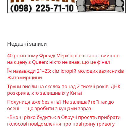
Недавні записи
40 років тому Фредді Мерк’юрі востаннє вийшов
на сцену з Queen: ніхто не знав, що це фінал
Їм назавжди 21–23: сім історій молодих захисників
Житомирщини
Труни висіли на скелях понад 2 тисячі років: ДНК
розкрила, хто залишив їх у Китаї
Полуниця вже без ягід? Не залишайте її так до
осені — що зробити з кущами зараз
«Вночі різко будить»: в Овручі просять прибрати
голосові повідомлення про повітряну тривогу