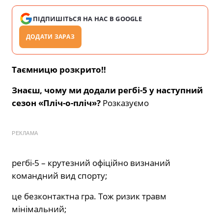
ПІДПИШІТЬСЯ НА НАС В GOOGLE
ДОДАТИ ЗАРАЗ
Таємницю розкрито‼️
Знаєш, чому ми додали регбі-5 у наступний
сезон «Пліч-о-пліч»?
Розказуємо
РЕКЛАМА
регбі-5 – крутезний офіційно визнаний
командний вид спорту;
це безконтактна гра. Тож ризик травм
мінімальний;