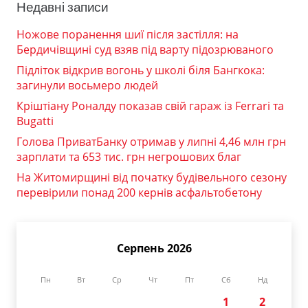
Недавні записи
Ножове поранення шиї після застілля: на
Бердичівщині суд взяв під варту підозрюваного
Підліток відкрив вогонь у школі біля Бангкока:
загинули восьмеро людей
Кріштіану Роналду показав свій гараж із Ferrari та
Bugatti
Голова ПриватБанку отримав у липні 4,46 млн грн
зарплати та 653 тис. грн негрошових благ
На Житомирщині від початку будівельного сезону
перевірили понад 200 кернів асфальтобетону
Серпень 2026
Пн
Вт
Ср
Чт
Пт
Сб
Нд
1
2