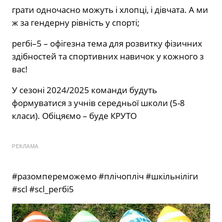
грати одночасно можуть і хлопці, і дівчата. А ми
ж за гендерну рівність у спорті;
регбі–5 – офігезна тема для розвитку фізичних
здібностей та спортивних навичок у кожного з
вас!
У сезоні 2024/2025 команди будуть
формуватися з учнів середньої школи (5-8
класи). Обіцяємо – буде КРУТО
РЕКЛАМА
#разомпереможемо #плічопліч #шкільніліги
#scl #scl_регбі5