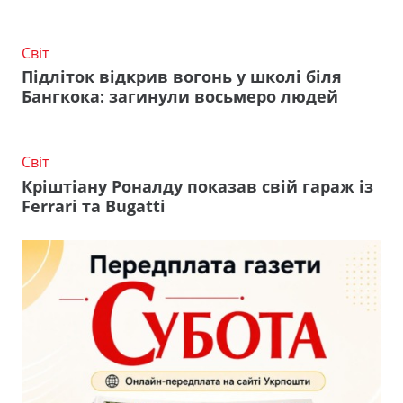
Світ
Підліток відкрив вогонь у школі біля
Бангкока: загинули восьмеро людей
Світ
Кріштіану Роналду показав свій гараж із
Ferrari та Bugatti