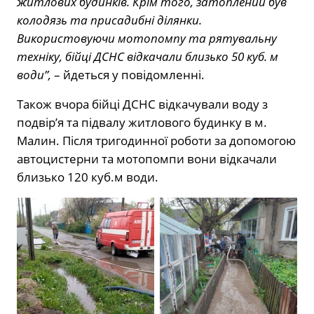
житлових будинків. Крім того, затоплений був
колодязь та присадибні ділянки.
Використовуючи мотопомпу та рятувальну
техніку, бійці ДСНС відкачали близько 50 куб. м
води”,
– йдеться у повідомленні.
Також вчора бійці ДСНС відкачували воду з
подвір’я та підвалу житлового будинку в м.
Малин. Після тригодинної роботи за допомогою
автоцистерни та мотопомпи вони відкачали
близько 120 куб.м води.