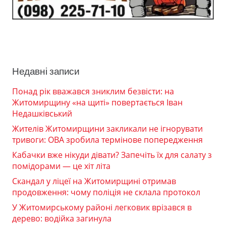
Недавні записи
Понад рік вважався зниклим безвісти: на
Житомирщину «на щиті» повертається Іван
Недашківський
Жителів Житомирщини закликали не ігнорувати
тривоги: ОВА зробила термінове попередження
Кабачки вже нікуди дівати? Запечіть їх для салату з
помідорами — це хіт літа
Скандал у ліцеї на Житомирщині отримав
продовження: чому поліція не склала протокол
У Житомирському районі легковик врізався в
дерево: водійка загинула