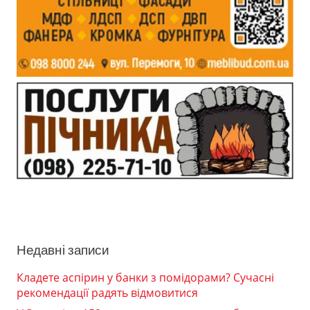
Недавні записи
Кладете аспірин у банки з помідорами? Сучасні
рекомендації радять відмовитися