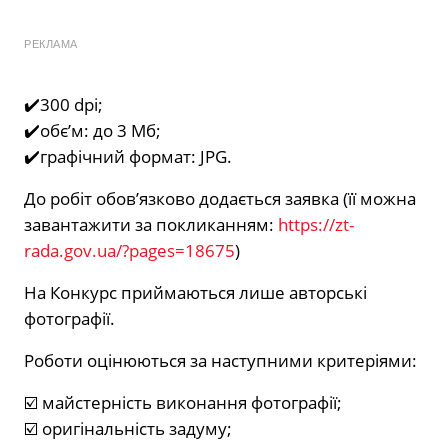
РЕКЛАМА
✔️300 dpi;
✔️обє’м: до 3 Мб;
✔️графічний формат: JPG.
До робіт обов’язково додається заявка (її можна
завантажити за покликанням:
https://zt-
rada.gov.ua/?pages=18675
)
На Конкурс приймаються лише авторські
фотографії.
Роботи оцінюються за наступними критеріями:
☑️ майстерність виконання фотографії;
☑️ оригінальність задуму;