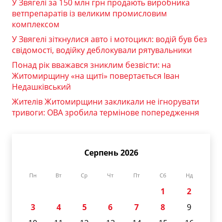
У Звягелі за 150 млн грн продають виробника
ветпрепаратів із великим промисловим
комплексом
У Звягелі зіткнулися авто і мотоцикл: водій був без
свідомості, водійку деблокували рятувальники
Понад рік вважався зниклим безвісти: на
Житомирщину «на щиті» повертається Іван
Недашківський
Жителів Житомирщини закликали не ігнорувати
тривоги: ОВА зробила термінове попередження
Серпень 2026
Пн
Вт
Ср
Чт
Пт
Сб
Нд
1
2
3
4
5
6
7
8
9