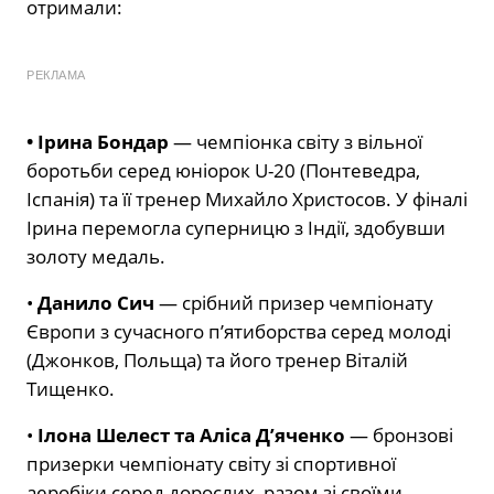
отримали:
РЕКЛАМА
• Ірина Бондар
— чемпіонка світу з вільної
боротьби серед юніорок U-20 (Понтеведра,
Іспанія) та її тренер Михайло Христосов. У фіналі
Ірина перемогла суперницю з Індії, здобувши
золоту медаль.
•
Данило Сич
— срібний призер чемпіонату
Європи з сучасного п’ятиборства серед молоді
(Джонков, Польща) та його тренер Віталій
Тищенко.
•
Ілона Шелест та Аліса Д’яченко
— бронзові
призерки чемпіонату світу зі спортивної
аеробіки серед дорослих, разом зі своїми