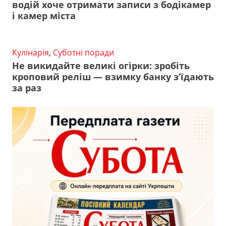
водій хоче отримати записи з бодікамер
і камер міста
Кулінарія
,
Суботні поради
Не викидайте великі огірки: зробіть
кроповий реліш — взимку банку з’їдають
за раз