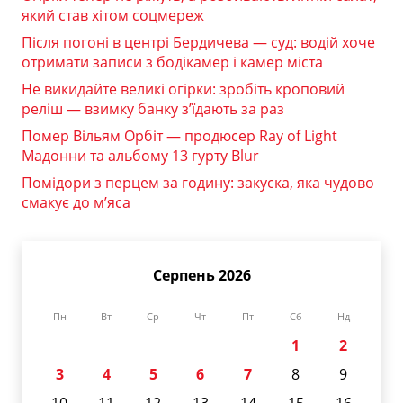
який став хітом соцмереж
Після погоні в центрі Бердичева — суд: водій хоче
отримати записи з бодікамер і камер міста
Не викидайте великі огірки: зробіть кроповий
реліш — взимку банку з’їдають за раз
Помер Вільям Орбіт — продюсер Ray of Light
Мадонни та альбому 13 гурту Blur
Помідори з перцем за годину: закуска, яка чудово
смакує до м’яса
Серпень 2026
Пн
Вт
Ср
Чт
Пт
Сб
Нд
1
2
3
4
5
6
7
8
9
10
11
12
13
14
15
16