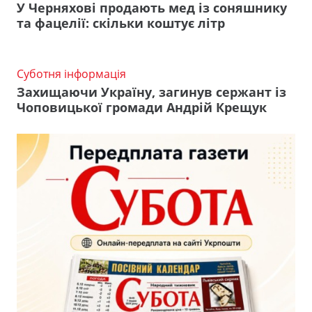
У Черняхові продають мед із соняшнику
та фацелії: скільки коштує літр
Суботня інформація
Захищаючи Україну, загинув сержант із
Чоповицької громади Андрій Крещук