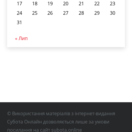
17
18
19
20
21
22
23
24
25
26
27
28
29
30
31
« Лип
© Використання матеріалів з інтернет-видання
Субота Онлайн дозволяється лише за умови
посилання на сайт subota.online