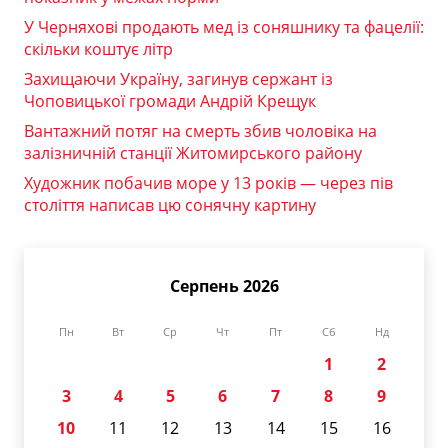
У Черняхові продають мед із соняшнику та фацелії:
скільки коштує літр
Захищаючи Україну, загинув сержант із
Чоповицької громади Андрій Крещук
Вантажний потяг на смерть збив чоловіка на
залізничній станції Житомирського району
Художник побачив море у 13 років — через пів
століття написав цю сонячну картину
Серпень 2026
Пн
Вт
Ср
Чт
Пт
Сб
Нд
1
2
3
4
5
6
7
8
9
10
11
12
13
14
15
16