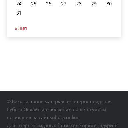
24
25
26
27
28
29
30
31
« Лип
© Використання матеріалів з інтернет-видання
Субота Онлайн дозволяється лише за умови
посилання на сайт subota.online
Для інтернет-видань обов’язкове пряме, відкрите