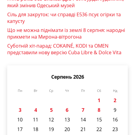
який змінив Одеський музей
Сіль для закруток: чи справді Е536 псує огірки та
капусту
Що не можна піднімати із землі 8 серпня: народні
прикмети на Мирона-вітрогона
Суботній хіт-парад: COKAINÉ, KODI та OMEN
представили нову версію Cuba Libre & Dolce Vita
Серпень 2026
Пн
Вт
Ср
Чт
Пт
Сб
Нд
1
2
3
4
5
6
7
8
9
10
11
12
13
14
15
16
17
18
19
20
21
22
23