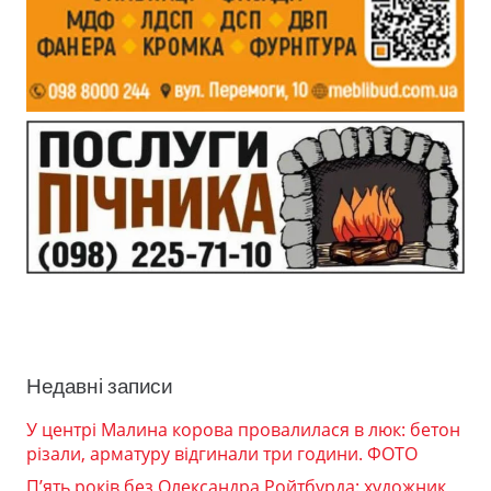
Недавні записи
У центрі Малина корова провалилася в люк: бетон
різали, арматуру відгинали три години. ФОТО
П’ять років без Олександра Ройтбурда: художник,