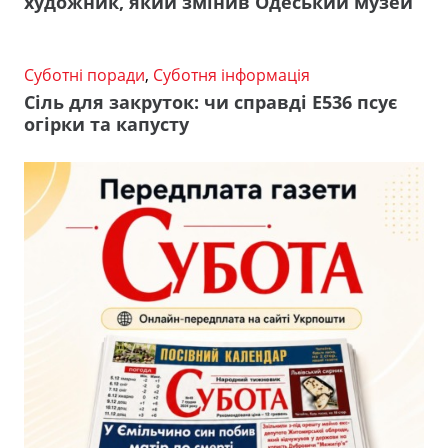
художник, який змінив Одеський музей
Суботні поради
,
Суботня інформація
Сіль для закруток: чи справді Е536 псує
огірки та капусту