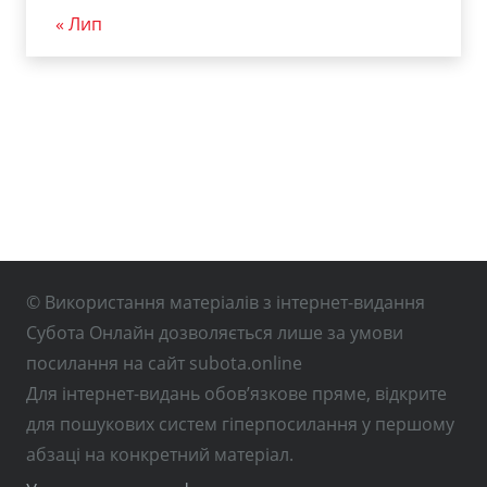
« Лип
© Використання матеріалів з інтернет-видання
Субота Онлайн дозволяється лише за умови
посилання на сайт subota.online
Для інтернет-видань обов’язкове пряме, відкрите
для пошукових систем гіперпосилання у першому
абзаці на конкретний матеріал.