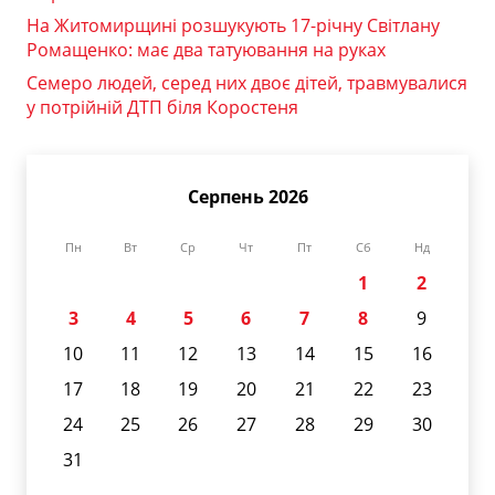
На Житомирщині розшукують 17-річну Світлану
Ромащенко: має два татуювання на руках
Семеро людей, серед них двоє дітей, травмувалися
у потрійній ДТП біля Коростеня
Серпень 2026
Пн
Вт
Ср
Чт
Пт
Сб
Нд
1
2
3
4
5
6
7
8
9
10
11
12
13
14
15
16
17
18
19
20
21
22
23
24
25
26
27
28
29
30
31