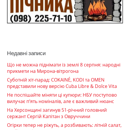
Недавні записи
Що не можна піднімати із землі 8 серпня: народні
прикмети на Мирона-вітрогона
Суботній хіт-парад: COKAINÉ, KODI та OMEN
представили нову версію Cuba Libre & Dolce Vita
Не поспішайте міняти ці купюри: НБУ поступово
вилучає п’ять номіналів, але є важливий нюанс
На Херсонщині загинув 51-річний головний
сержант Сергій Капітан з Овруччини
Огірки тепер не ріжуть, а розбивають: літній салат,