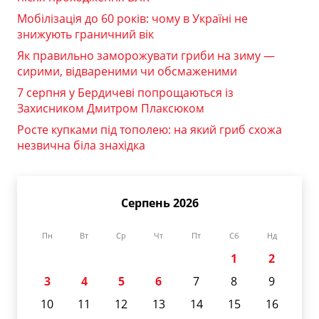
Мобілізація до 60 років: чому в Україні не
знижують граничний вік
Як правильно заморожувати гриби на зиму —
сирими, відвареними чи обсмаженими
7 серпня у Бердичеві попрощаються із
Захисником Дмитром Плаксюком
Росте купками під тополею: на який гриб схожа
незвична біла знахідка
Серпень 2026
Пн
Вт
Ср
Чт
Пт
Сб
Нд
1
2
3
4
5
6
7
8
9
10
11
12
13
14
15
16