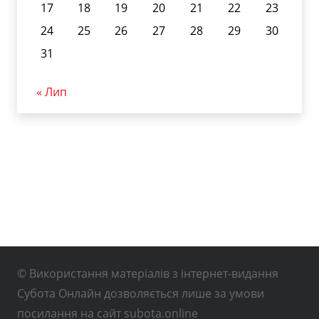
17
18
19
20
21
22
23
24
25
26
27
28
29
30
31
« Лип
© Використання матеріалів з інтернет-видання
Субота Онлайн дозволяється лише за умови
посилання на сайт subota.online