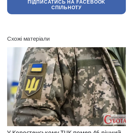
ПІДПИСАТИСЬ НА FACEBOOK
СПІЛЬНОТУ
Схожі матеріали
У Коростенському ТЦК помер 46-річний