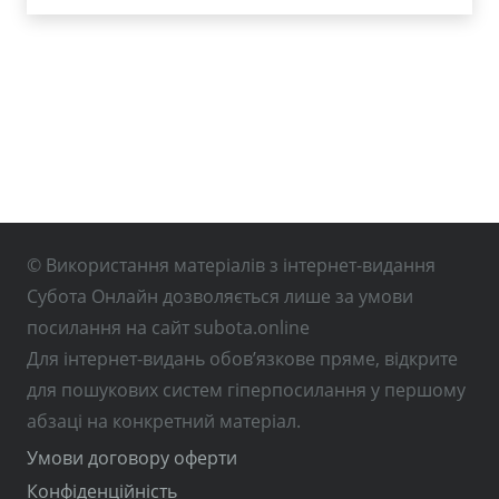
© Використання матеріалів з інтернет-видання
Субота Онлайн дозволяється лише за умови
посилання на сайт subota.online
Для інтернет-видань обов’язкове пряме, відкрите
для пошукових систем гіперпосилання у першому
абзаці на конкретний матеріал.
Умови договору оферти
Конфіденційність