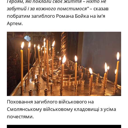
Героям, які поклали своє життя – ніхто не
забутий і за кожного помстимося”
– сказав
побратим загиблого Романа Бойка на ім’я
Артем.
Поховання загиблого військового на
Смолянському військовому кладовищі з усіма
почестями.