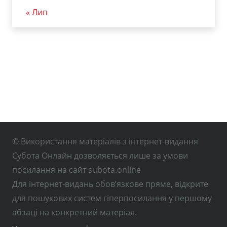
« Лип
© Використання матеріалів з інтернет-видання
Субота Онлайн дозволяється лише за умови
посилання на сайт subota.online
Для інтернет-видань обов’язкове пряме, відкрите
для пошукових систем гіперпосилання у першому
абзаці на конкретний матеріал.