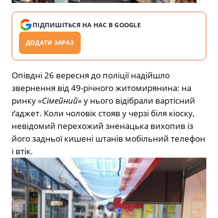
ПІДПИШІТЬСЯ НА НАС В GOOGLE
ДОДАТИ ЗАРАЗ
Опівдні 26 вересня до поліції надійшло
звернення від 49-річного житомирянина: на
ринку
«Сімейний»
у нього відібрали вартісний
ґаджет. Коли чоловік стояв у черзі біля кіоску,
невідомий перехожий зненацька вихопив із
його задньої кишені штанів мобільний телефон
і втік.