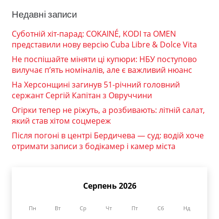
Недавні записи
Суботній хіт-парад: COKAINÉ, KODI та OMEN
представили нову версію Cuba Libre & Dolce Vita
Не поспішайте міняти ці купюри: НБУ поступово
вилучає п’ять номіналів, але є важливий нюанс
На Херсонщині загинув 51-річний головний
сержант Сергій Капітан з Овруччини
Огірки тепер не ріжуть, а розбивають: літній салат,
який став хітом соцмереж
Після погоні в центрі Бердичева — суд: водій хоче
отримати записи з бодікамер і камер міста
Серпень 2026
Пн
Вт
Ср
Чт
Пт
Сб
Нд