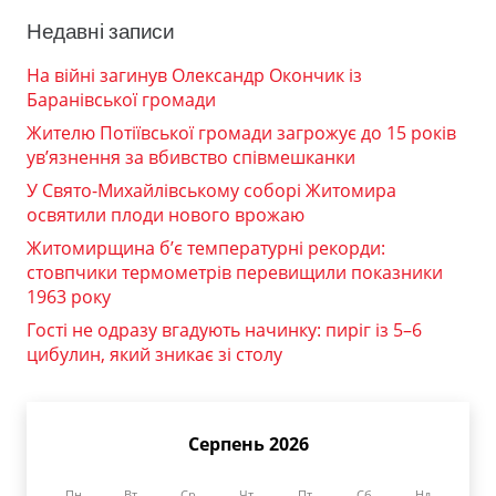
Недавні записи
На війні загинув Олександр Окончик із
Баранівської громади
Жителю Потіївської громади загрожує до 15 років
ув’язнення за вбивство співмешканки
У Свято-Михайлівському соборі Житомира
освятили плоди нового врожаю
Житомирщина б’є температурні рекорди:
стовпчики термометрів перевищили показники
1963 року
Гості не одразу вгадують начинку: пиріг із 5–6
цибулин, який зникає зі столу
Серпень 2026
Пн
Вт
Ср
Чт
Пт
Сб
Нд