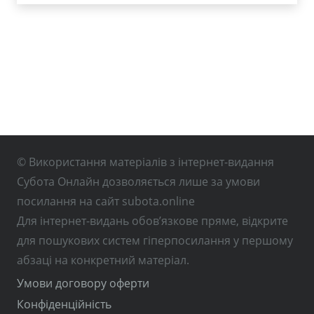
© Використання матеріалів з інтернет-видання
Субота Онлайн дозволяється лише за умови
посилання на сайт subota.online
Для інтернет-видань обов’язкове пряме, відкрите
для пошукових систем гіперпосилання у першому
абзаці на конкретний матеріал.
Умови договору оферти
Конфіденційність