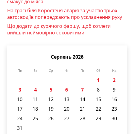
смакує до м’яса
На трасі біля Коростеня аварія за участю трьох
авто: водіїв попереджають про ускладнення руху
Що додати до курячого фаршу, щоб котлети
вийшли неймовірно соковитими
Серпень 2026
Пн
Вт
Ср
Чт
Пт
Сб
Нд
1
2
3
4
5
6
7
8
9
10
11
12
13
14
15
16
17
18
19
20
21
22
23
24
25
26
27
28
29
30
31