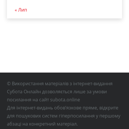
« Лип
© Використання матеріалів з інтернет-видання
Субота Онлайн дозволяється лише за умови
посилання на сайт subota.online
Для інтернет-видань обов’язкове пряме, відкрите
для пошукових систем гіперпосилання у першому
абзаці на конкретний матеріал.