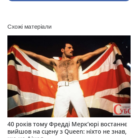
Схожі матеріали
40 років тому Фредді Мерк’юрі востаннє
вийшов на сцену з Queen: ніхто не знав,