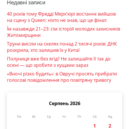
Недавні записи
40 років тому Фредді Мерк’юрі востаннє вийшов
на сцену з Queen: ніхто не знав, що це фінал
Їм назавжди 21–23: сім історій молодих захисників
Житомирщини
Труни висіли на скелях понад 2 тисячі років: ДНК
розкрила, хто залишив їх у Китаї
Полуниця вже без ягід? Не залишайте її так до
осені — що зробити з кущами зараз
«Вночі різко будить»: в Овручі просять прибрати
голосові повідомлення про повітряну тривогу
Серпень 2026
Пн
Вт
Ср
Чт
Пт
Сб
Нд
1
2