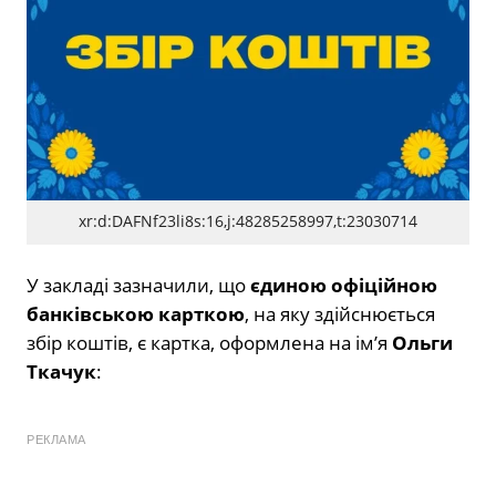
xr:d:DAFNf23li8s:16,j:48285258997,t:23030714
У закладі зазначили, що
єдиною офіційною
банківською карткою
, на яку здійснюється
збір коштів, є картка, оформлена на ім’я
Ольги
Ткачук
:
РЕКЛАМА