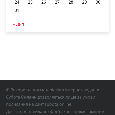
24
25
26
27
28
29
30
31
« Лип
© Використання матеріалів з інтернет-видання
Субота Онлайн дозволяється лише за умови
посилання на сайт subota.online
Для інтернет-видань обов’язкове пряме, відкрите