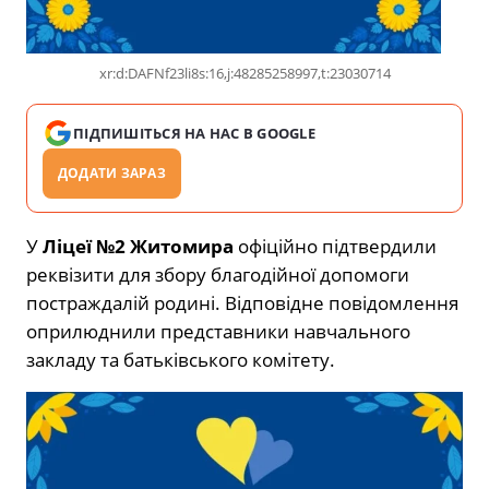
xr:d:DAFNf23li8s:16,j:48285258997,t:23030714
ПІДПИШІТЬСЯ НА НАС В GOOGLE
ДОДАТИ ЗАРАЗ
У
Ліцеї №2 Житомира
офіційно підтвердили
реквізити для збору благодійної допомоги
постраждалій родині. Відповідне повідомлення
оприлюднили представники навчального
закладу та батьківського комітету.