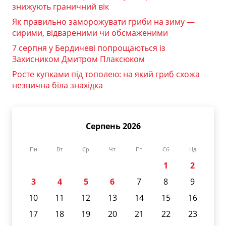
знижують граничний вік
Як правильно заморожувати гриби на зиму —
сирими, відвареними чи обсмаженими
7 серпня у Бердичеві попрощаються із
Захисником Дмитром Плаксюком
Росте купками під тополею: на який гриб схожа
незвична біла знахідка
Серпень 2026
Пн
Вт
Ср
Чт
Пт
Сб
Нд
1
2
3
4
5
6
7
8
9
10
11
12
13
14
15
16
17
18
19
20
21
22
23