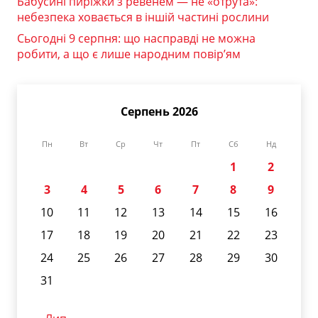
Бабусині пиріжки з ревенем — не «отрута»:
небезпека ховається в іншій частині рослини
Сьогодні 9 серпня: що насправді не можна
робити, а що є лише народним повір’ям
Серпень 2026
Пн
Вт
Ср
Чт
Пт
Сб
Нд
1
2
3
4
5
6
7
8
9
10
11
12
13
14
15
16
17
18
19
20
21
22
23
24
25
26
27
28
29
30
31