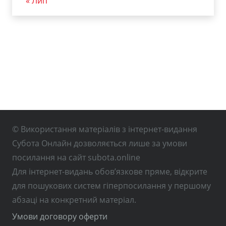
« Лип
© Використання матеріалів з інтернет-видання
Субота Онлайн дозволяється лише за умови
посилання на сайт subota.online
Для інтернет-видань обов’язкове пряме, відкрите
для пошукових систем гіперпосилання у першому
абзаці на конкретний матеріал.
Умови договору оферти