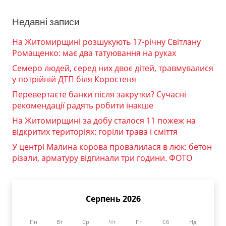
Недавні записи
На Житомирщині розшукують 17-річну Світлану
Ромащенко: має два татуювання на руках
Семеро людей, серед них двоє дітей, травмувалися
у потрійній ДТП біля Коростеня
Перевертаєте банки після закрутки? Сучасні
рекомендації радять робити інакше
На Житомирщині за добу сталося 11 пожеж на
відкритих територіях: горіли трава і сміття
У центрі Малина корова провалилася в люк: бетон
різали, арматуру відгинали три години. ФОТО
Серпень 2026
Пн
Вт
Ср
Чт
Пт
Сб
Нд